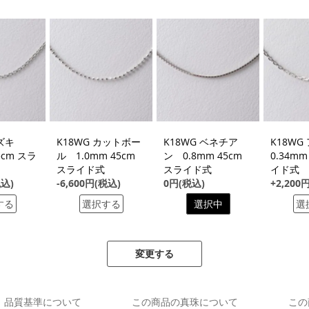
アズキ
K18WG カットボー
K18WG ベネチア
K18W
5cm スラ
ル 1.0mm 45cm
ン 0.8mm 45cm
0.34mm
スライド式
スライド式
イド式
税込)
-6,600円(税込)
0円(税込)
+2,200
する
選択する
選択中
選
変更する
品質基準について
この商品の真珠について
この