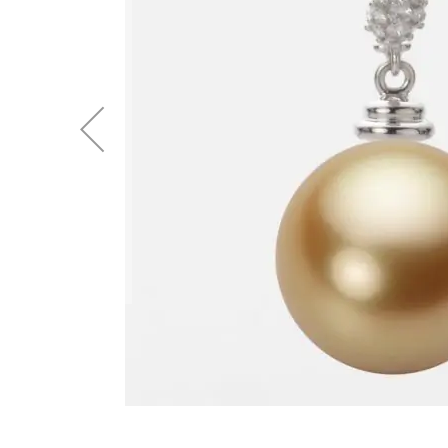
後
に
移
動
す
る