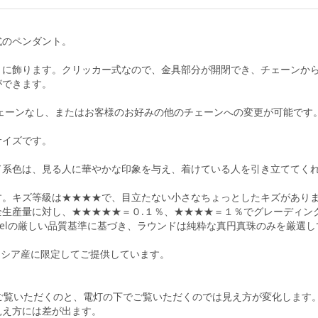
式のペンダント。
トに飾ります。クリッカー式なので、金具部分が開閉でき、チェーンか
ができます。
チェーンなし、またはお客様のお好みの他のチェーンへの変更が可能です
サイズです。
ド系色は、見る人に華やかな印象を与え、着けている人を引き立ててく
す。キズ等級は★★★★で、目立たない小さなちょっとしたキズがあり
生産量に対し、★★★★★＝０.１％、★★★★＝１％でグレーディン
abelの厳しい品質基準に基づき、ラウンドは純粋な真円真珠のみを厳選
ンドネシア産に限定してご提供しています。
ご覧いただくのと、電灯の下でご覧いただくのでは見え方が変化します
見え方には差が出ます。