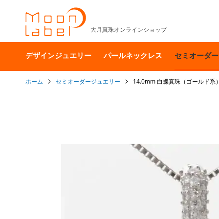
大月真珠オンラインショップ
デザインジュエリー
パールネックレス
セミオーダー
ホーム
セミオーダージュエリー
14.0mm 白蝶真珠（ゴールド
イ
メ
ー
ジ
ギ
ャ
ラ
リ
ー
の
最