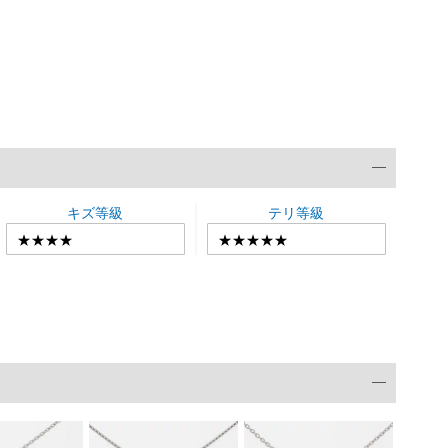
キズ等級
テリ等級