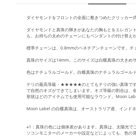
ダイヤモンドをフロントの全面に敷きつめたクリッカー
ダイヤモンドと真珠の輝きがあなたの胸もとをエレガン
も、お持ちの太めのチェーンにもペンダントの付け替え
標準チェーンは、0.8mmのベネチアンチェーンです。
真珠のサイズは14mm。このサイズは白蝶真珠の大きめ
色はナチュラルゴールド。白蝶真珠のナチュラルゴール
テリの最高等級・★★★★★のとてもテリの強い真珠で
で自然のキズができてしまいます。キズ等級の割合は、全
形状はどのアイテムでも使用可能なラウンド。Moon L
Moon Label の白蝶真珠は、オーストラリア産、イ
※1：真珠の色には個体差があります。真珠は、太陽光で
ソコンモニターのメーカーや設定などによっても、色の