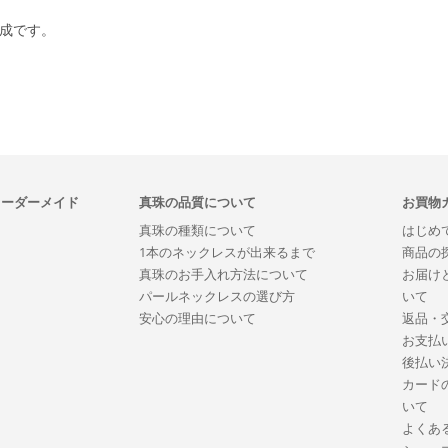
合成です。
オーダーメイド
真珠の品質について
お買物
真珠の種類について
はじめ
1本のネックレスが出来るまで
商品の
真珠のお手入れ方法について
お届け
パールネックレスの選び方
いて
安心の理由について
返品・
お支払
後払い
カード
いて
よくあ