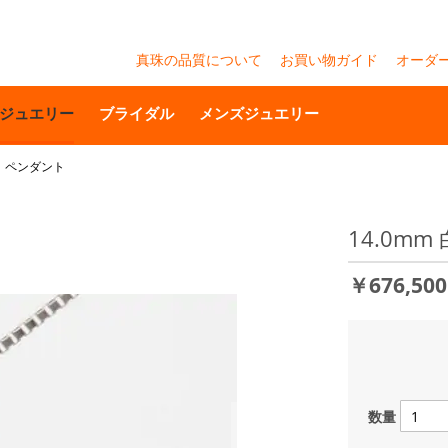
真珠の品質について
お買い物ガイド
オーダ
ジュエリー
ブライダル
メンズジュエリー
系）ペンダント
14.0m
￥676,50
数量