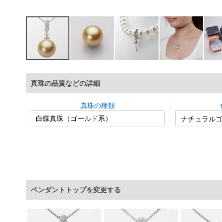
イ
メ
真珠の品質などの詳細
ー
ジ
ギ
真珠の種類
ャ
ラ
リ
ー
の
最
初
に
ペンダントトップを変更する
移
動
す