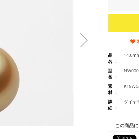
品
14.
名
型
NW000
番
素
K18
材
詳
ダイヤモ
細
この商品に