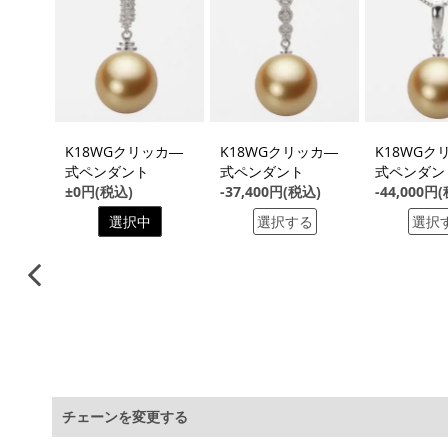
る
ト
K18WGクリッカ―
K18WGクリッカ―
K18WGク
税込)
式ペンダント
式ペンダント
式ペンダン
±0円(税込)
-37,400円(税込)
-44,000円
る
選択中
選択する
選択
チェーンを変更する