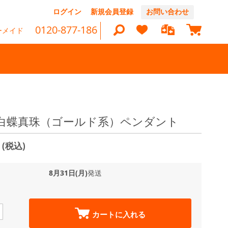
コ
ログイン
新規会員登録
お問い合わせ
ン
マイカ
テ
0120-877-186
ーメイド
ン
ツ
に
ス
キ
ッ
検
プ
索
m 白蝶真珠（ゴールド系）ペンダント
0
(税込)
8月31日(月)
発送
カートに入れる