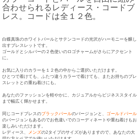
合わせられるレディース・コードブ
レス。コードは全１２色。
白蝶真珠のホワイトパールとサテンコードの光沢がハーモニーを醸し
出すブレスレットです。
ゴールドとシルバーの２色使いのロゴチャームがさらにアクセント
に。
お気に入りのカラーを１２色の中からご選択いただけます。
ひとつで着けても、ふたつ違うカラーで着けても、またお持ちのブレ
スレットとの重ね着けにも。
あなたのファッションを軽やかに、カジュアルからビジネススタイル
まで幅広く輝かせます。
同じコードブレスの
ブラックパール
のバージョンと、
ゴールドパール
のバージョンもあるのでお色違いでのコーディネートや重ね着けもお
楽しみいただけます。
レディース、
メンズ
の2タイプのサイズがありますので、あなたの大
切な方とペアでお使いいただけます。