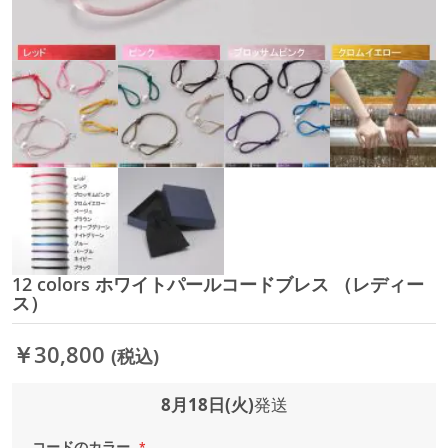
12 colors ホワイトパールコードブレス （レディー
イ
ス）
メ
ー
ジ
￥30,800
(税込)
ギ
ャ
8月18日(火)
発送
ラ
リ
ー
コードのカラー