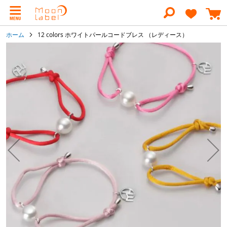
コ
ン
テ
ン
ホーム
12 colors ホワイトパールコードブレス （レディース）
ツ
に
イ
ス
メ
キ
ー
ッ
ジ
プ
ギ
ャ
ラ
リ
ー
の
最
後
に
移
動
す
る