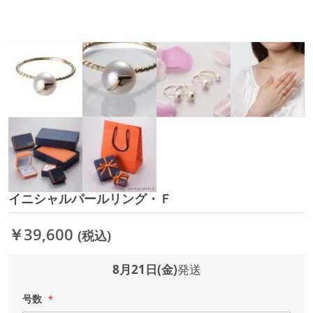
イニシャルパールリング・Ｆ
イ
メ
ー
￥39,600
(税込)
ジ
ギ
ャ
8月21日(金)
発送
ラ
リ
号数
ー