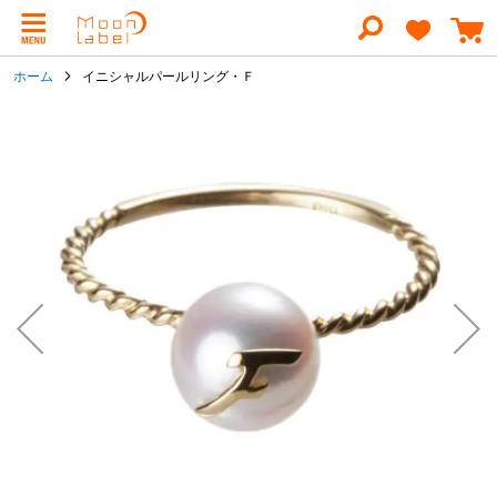
コ
ン
テ
ン
ホーム
イニシャルパールリング・Ｆ
ツ
に
イ
ス
メ
キ
ー
ッ
ジ
プ
ギ
ャ
ラ
リ
ー
の
最
後
に
移
動
す
る