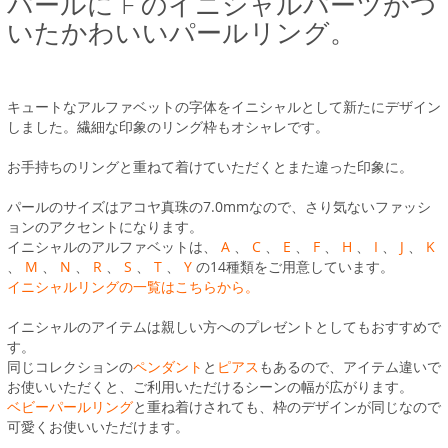
パールに F のイニシャルパーツがつ
いたかわいいパールリング。
キュートなアルファベットの字体をイニシャルとして新たにデザイン
しました。繊細な印象のリング枠もオシャレです。
お手持ちのリングと重ねて着けていただくとまた違った印象に。
パールのサイズはアコヤ真珠の7.0mmなので、さり気ないファッシ
ョンのアクセントになります。
イニシャルのアルファベットは、
A
、
C
、
E
、
F
、
H
、
I
、
J
、
K
、
M
、
N
、
R
、
S
、
T
、
Y
の14種類をご用意しています。
イニシャルリングの一覧はこちらから。
イニシャルのアイテムは親しい方へのプレゼントとしてもおすすめで
す。
同じコレクションの
ペンダント
と
ピアス
もあるので、アイテム違いで
お使いいただくと、ご利用いただけるシーンの幅が広がります。
ベビーパールリング
と重ね着けされても、枠のデザインが同じなので
可愛くお使いいただけます。