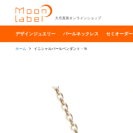
大月真珠オンラインショップ
デザインジュエリー
パールネックレス
セミオーダー
ホーム
イニシャルパールペンダント・Ｎ
イ
メ
ー
ジ
ギ
ャ
ラ
リ
ー
の
最