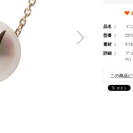
品名
イ
型番
DES
素材
K1
詳細
アコ
m）
この商品に