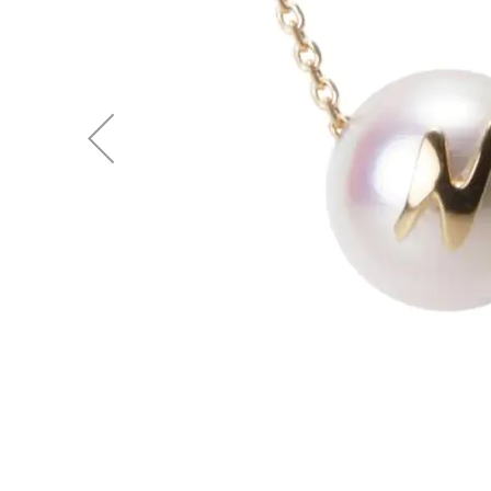
後
に
移
動
す
る