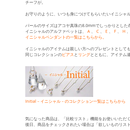
る
チーフが。
お守りのように、いつも身につけてもらいたいイニシャ
パールのサイズはアコヤ真珠の8.0mmでしっかりとした
イニシャルのアルファベットは、
A
、
C
、
E
、
F
、
H
イニシャルペンダントの一覧はこちらから。
イニシャルのアイテムは親しい方へのプレゼントとして
同じコレクションの
ピアス
と
リング
とともに、アイテム
Initial－イニシャル－のコレクション一覧はこちらから
気になった商品は、「比較リスト」機能をお使いいただ
後日、商品をチェックされたい場合は「欲しいものリス