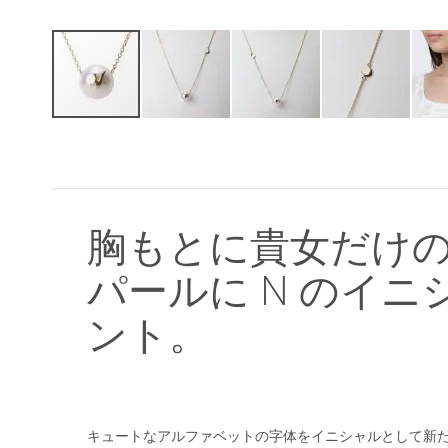
イ
メ
ー
ジ
ギ
ャ
胸もとに貴女だけ
ラ
リ
パールに N のイ
ー
の
ント。
最
初
に
移
動
す
キュートなアルファベットの字体をイニシャルとして新