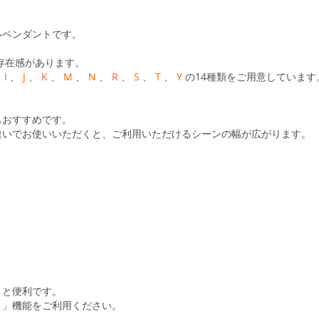
ルペンダントです。
存在感があります。
、
I
、
J
、
K
、
M
、
N
、
R
、
S
、
T
、
Y
の14種類をご用意しています
もおすすめです。
違いでお使いいただくと、ご利用いただけるシーンの幅が広がります。
くと便利です。
ト」機能をご利用ください。