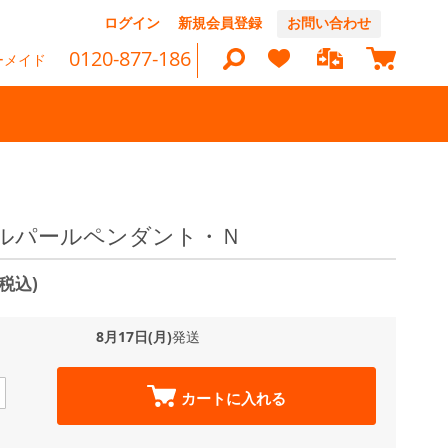
コ
ログイン
新規会員登録
お問い合わせ
ン
マイカ
テ
0120-877-186
ーメイド
ン
ツ
に
ス
キ
ッ
検
プ
索
ルパールペンダント・Ｎ
(税込)
8月17日(月)
発送
カートに入れる