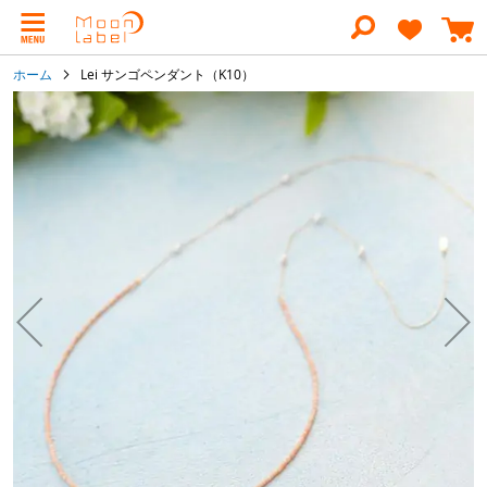
コ
ン
テ
ン
ホーム
Lei サンゴペンダント（K10）
ツ
に
イ
ス
メ
キ
ー
ッ
ジ
プ
ギ
ャ
ラ
リ
ー
の
最
後
に
移
動
す
る