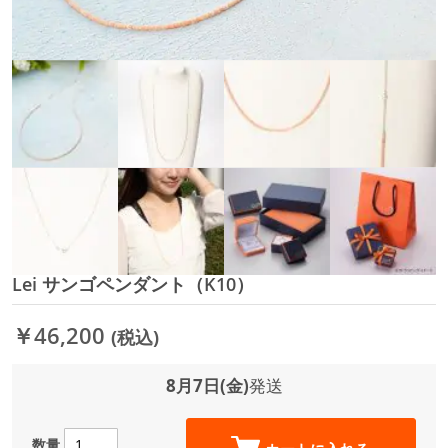
Lei サンゴペンダント（K10）
イ
メ
ー
￥46,200
(税込)
ジ
ギ
ャ
8月7日(金)
発送
ラ
リ
ー
数量