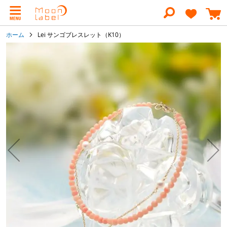
コ
ン
テ
ン
ホーム
Lei サンゴブレスレット（K10）
ツ
に
イ
ス
メ
キ
ー
ッ
ジ
プ
ギ
ャ
ラ
リ
ー
の
最
後
に
移
動
す
る