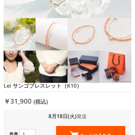
Lei サンゴブレスレット（K10）
イ
メ
ー
￥31,900
(税込)
ジ
ギ
ャ
8月18日(火)
発送
ラ
リ
ー
数量