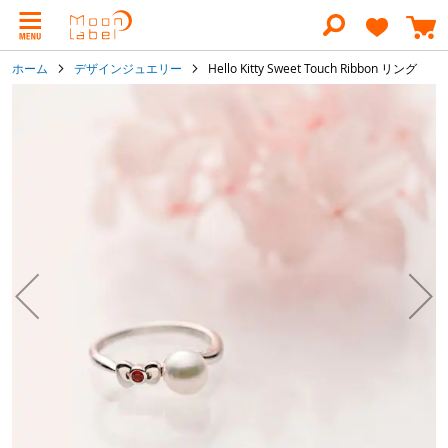
コ
ン
テ
ン
ホーム
デザインジュエリー
Hello Kitty Sweet Touch Ribbon リング
ツ
に
イ
ス
メ
キ
ー
ッ
ジ
プ
ギ
ャ
ラ
リ
ー
の
最
後
に
移
動
す
る