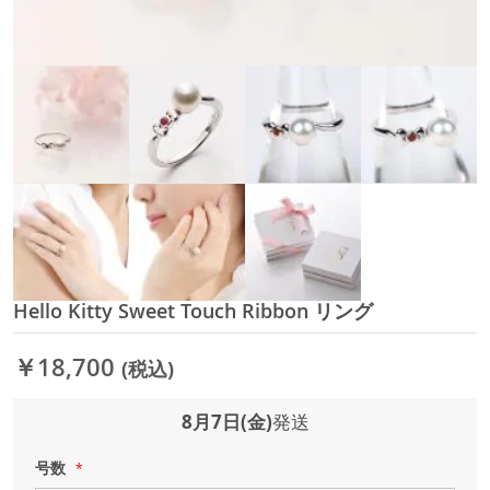
Hello Kitty Sweet Touch Ribbon リング
イ
メ
ー
￥18,700
(税込)
ジ
ギ
ャ
8月7日(金)
発送
ラ
リ
号数
ー