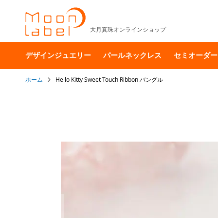
大月真珠オンラインショップ
デザインジュエリー
パールネックレス
セミオーダー
ホーム
Hello Kitty Sweet Touch Ribbon バングル
イ
メ
ー
ジ
ギ
ャ
ラ
リ
ー
の
最