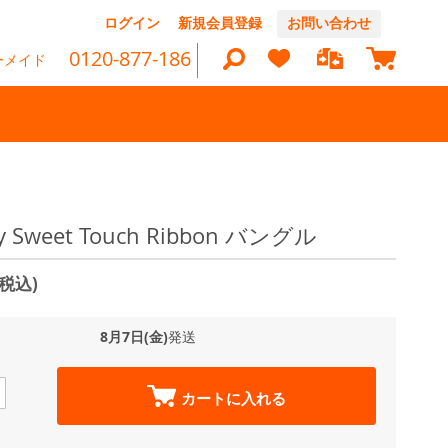
コ
ログイン
新規会員登録
お問い合わせ
ン
マイカ
テ
0120-877-186
ーメイド
ン
ツ
に
ス
キ
ッ
検
プ
索
tty Sweet Touch Ribbon バングル
(税込)
8月7日(金)
発送
カートに入れる