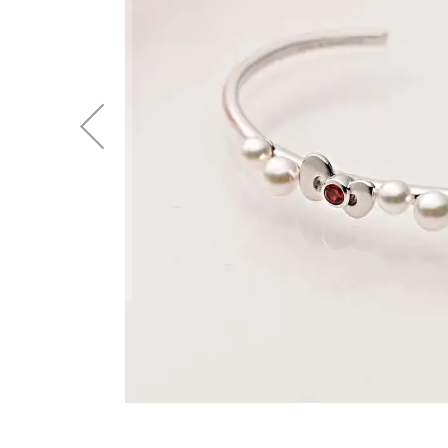
後
に
移
動
す
る