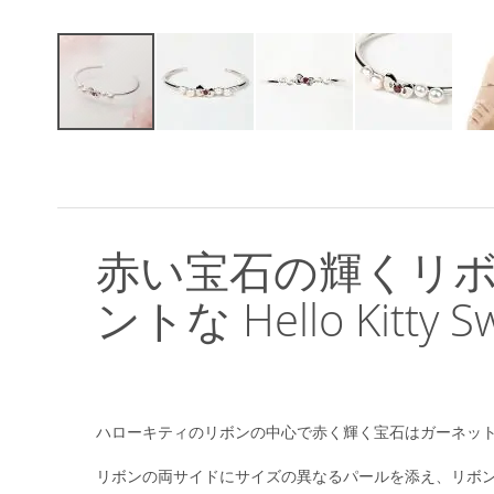
イ
メ
ー
ジ
ギ
ャ
赤い宝石の輝くリ
ラ
リ
ントな Hello Kitty 
ー
の
最
初
に
移
ハローキティのリボンの中心で赤く輝く宝石はガーネッ
動
す
リボンの両サイドにサイズの異なるパールを添え、リボ