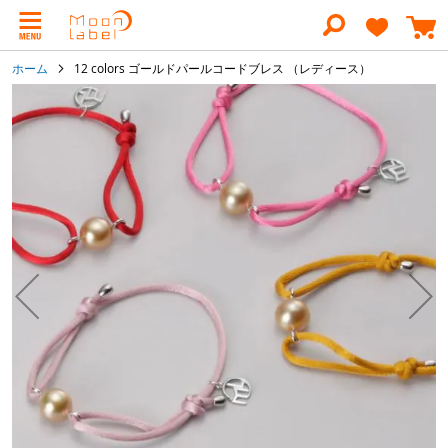
コ
ン
テ
ン
ホーム
12 colors ゴールドパールコードブレス （レディース）
ツ
に
イ
ス
メ
キ
ー
ッ
ジ
プ
ギ
ャ
ラ
リ
ー
の
最
後
に
移
動
す
る