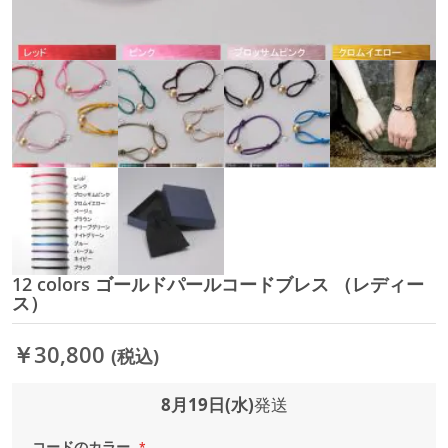
12 colors ゴールドパールコードブレス （レディー
イ
ス）
メ
ー
ジ
￥30,800
(税込)
ギ
ャ
8月19日(水)
発送
ラ
リ
ー
コードのカラー