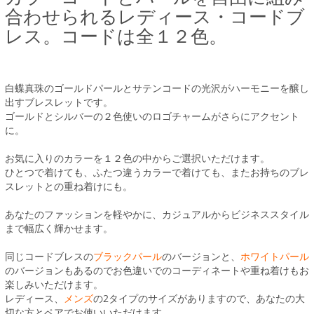
合わせられるレディース・コードブ
レス。コードは全１２色。
白蝶真珠のゴールドパールとサテンコードの光沢がハーモニーを醸し
出すブレスレットです。
ゴールドとシルバーの２色使いのロゴチャームがさらにアクセント
に。
お気に入りのカラーを１２色の中からご選択いただけます。
ひとつで着けても、ふたつ違うカラーで着けても、またお持ちのブレ
スレットとの重ね着けにも。
あなたのファッションを軽やかに、カジュアルからビジネススタイル
まで幅広く輝かせます。
同じコードブレスの
ブラックパール
のバージョンと、
ホワイトパール
のバージョンもあるのでお色違いでのコーディネートや重ね着けもお
楽しみいただけます。
レディース、
メンズ
の2タイプのサイズがありますので、あなたの大
切な方とペアでお使いいただけます。