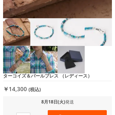
ターコイズ＆パールブレス （レディース）
イ
メ
ー
￥14,300
(税込)
ジ
ギ
ャ
8月18日(火)
発送
ラ
リ