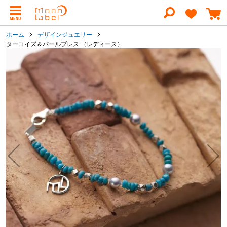
コ
ン
テ
ン
ホーム
デザインジュエリー
ツ
ターコイズ＆パールブレス （レディース）
に
イ
ス
キ
メ
ッ
ー
プ
ジ
ギ
ャ
ラ
リ
ー
の
最
後
に
移
動
す
る