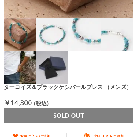
ターコイズ＆ブラックケシパールブレス （メンズ）
イ
メ
ー
￥14,300
(税込)
ジ
ギ
SOLD OUT
ャ
ラ
リ
ー
お気に入りに追加
比較リストに追加