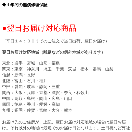
◆１年間の無償修理保証
●翌日お届け対応商品
（平日１４：００までのご注文で当日出荷、翌日お届け）
翌日お届け対応地域（離島などの例外地域があります）
東北：岩手・宮城・山形・福島
関東：東京・神奈川・埼玉・千葉・茨城・栃木・群馬・山梨
信越：新潟・長野
北陸：富山・石川・福井
中部：愛知・岐阜・静岡・三重
関西：大阪・兵庫・京都・滋賀・奈良・和歌山
中国：鳥取・島根・岡山・広島・山口
四国：徳島・香川・愛媛・高知
九州：福岡・佐賀・宮崎・大分・熊本
お届け先のご住所が、上記、翌日お届け対応地域の場合は翌日お届
け。それ以外の地域は最短でのお届け日となります。土日祝など弊社