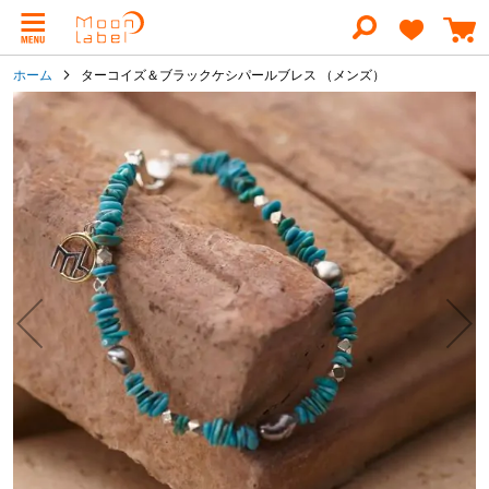
コ
ン
テ
ン
ホーム
ターコイズ＆ブラックケシパールブレス （メンズ）
ツ
に
イ
ス
メ
キ
ー
ッ
ジ
プ
ギ
ャ
ラ
リ
ー
の
最
後
に
移
動
す
る