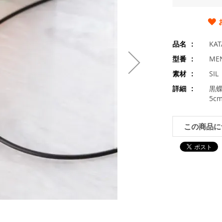
品名
KA
型番
MEN
素材
SI
詳細
黒蝶
5c
この商品に