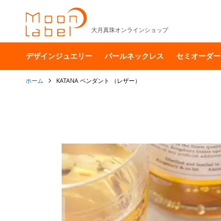
大月真珠オンラインショップ
デザインジュエリー
パールネックレス
セミオーダー
ホーム
KATANA ペンダント （レザー）
イ
メ
ー
ジ
ギ
ャ
ラ
リ
ー
の
最