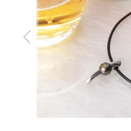
後
に
移
動
す
る