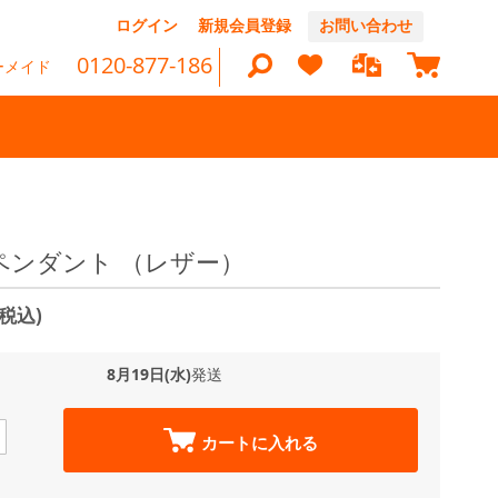
コ
ログイン
新規会員登録
お問い合わせ
ン
マイカ
テ
0120-877-186
ーメイド
ン
ツ
に
ス
キ
ッ
検
プ
索
A ペンダント （レザー）
(税込)
8月19日(水)
発送
カートに入れる