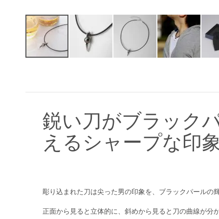
イ
メ
ー
ジ
ギ
ャ
鋭い刀がブラック
ラ
リ
えるシャープな印
ー
の
最
初
に
移
彫り込まれた刀は尖った男の印象を、ブラックパールの
動
す
正面から見ると立体的に、斜めから見ると刀の曲線が分