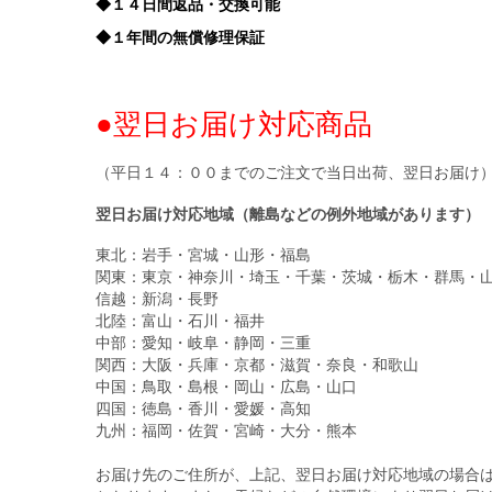
◆１４日間返品・交換可能
◆１年間の無償修理保証
●翌日お届け対応商品
（平日１４：００までのご注文で当日出荷、翌日お届け
翌日お届け対応地域（離島などの例外地域があります）
東北：岩手・宮城・山形・福島
関東：東京・神奈川・埼玉・千葉・茨城・栃木・群馬・
信越：新潟・長野
北陸：富山・石川・福井
中部：愛知・岐阜・静岡・三重
関西：大阪・兵庫・京都・滋賀・奈良・和歌山
中国：鳥取・島根・岡山・広島・山口
四国：徳島・香川・愛媛・高知
九州：福岡・佐賀・宮崎・大分・熊本
お届け先のご住所が、上記、翌日お届け対応地域の場合