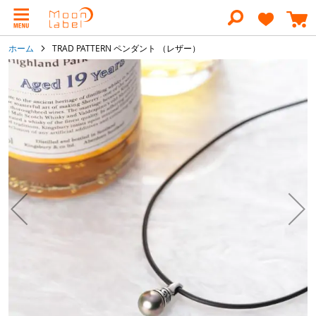
コ
ン
テ
ン
ホーム
TRAD PATTERN ペンダント （レザー）
ツ
に
イ
ス
メ
キ
ー
ッ
ジ
プ
ギ
ャ
ラ
リ
ー
の
最
後
に
移
動
す
る