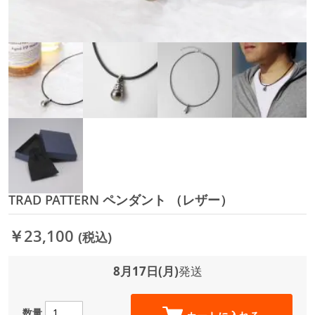
TRAD PATTERN ペンダント （レザー）
イ
メ
ー
￥23,100
(税込)
ジ
ギ
ャ
8月17日(月)
発送
ラ
リ
ー
数量