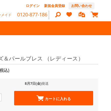
コ
ログイン
新規会員登録
お問い合わせ
ン
マイカ
テ
0120-877-186
ーメイド
ン
ツ
に
ス
キ
ッ
検
プ
索
ズ＆パールブレス （レディース）
(税込)
8月7日(金)
発送
カートに入れる