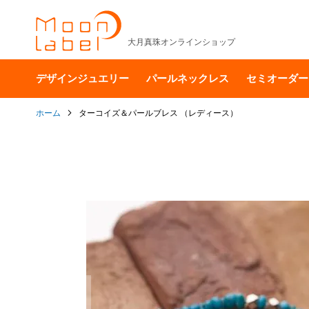
大月真珠オンラインショップ
デザインジュエリー
パールネックレス
セミオーダー
ホーム
ターコイズ＆パールブレス （レディース）
イ
メ
ー
ジ
ギ
ャ
ラ
リ
ー
の
最