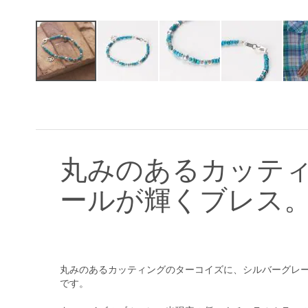
イ
メ
ー
ジ
ギ
ャ
丸みのあるカッテ
ラ
リ
ールが輝くブレス
ー
の
最
初
に
移
丸みのあるカッティングのターコイズに、シルバーグレ
動
です。
す