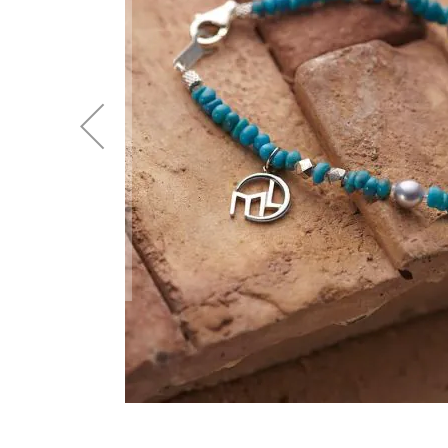
後
に
移
動
す
る