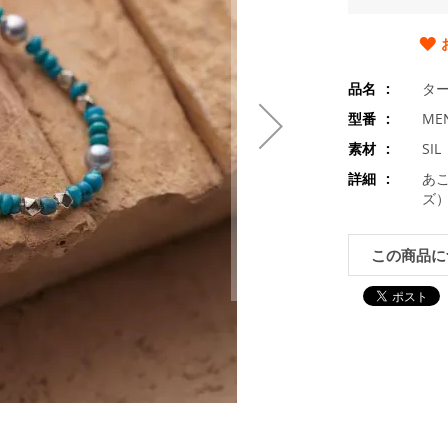
品名
タ
型番
MEN
素材
SI
詳細
あこ
ズ
この商品に