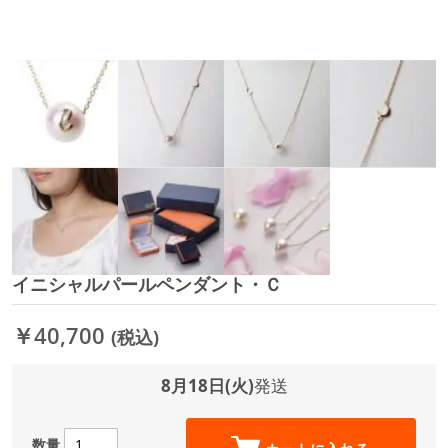
イニシャルパールペンダント・Ｃ
イ
メ
ー
￥40,700
(税込)
ジ
ギ
ャ
8月18日(火)
発送
ラ
リ
ー
数量