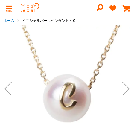
コ
ン
テ
ン
ホーム
イニシャルパールペンダント・Ｃ
ツ
に
イ
ス
メ
キ
ー
ッ
ジ
プ
ギ
ャ
ラ
リ
ー
の
最
後
に
移
動
す
る