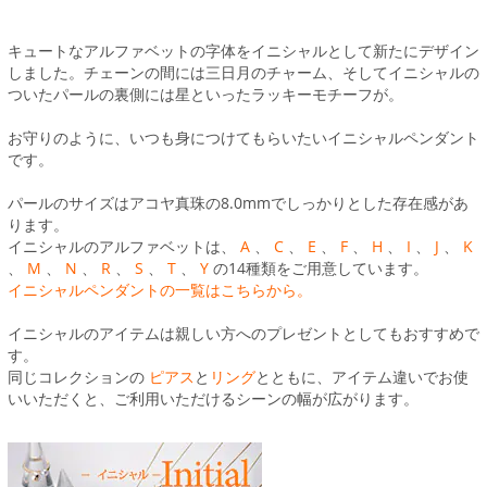
キュートなアルファベットの字体をイニシャルとして新たにデザイン
しました。チェーンの間には三日月のチャーム、そしてイニシャルの
ついたパールの裏側には星といったラッキーモチーフが。
お守りのように、いつも身につけてもらいたいイニシャルペンダント
です。
パールのサイズはアコヤ真珠の8.0mmでしっかりとした存在感があ
ります。
イニシャルのアルファベットは、
A
、
C
、
E
、
F
、
H
、
I
、
J
、
K
、
M
、
N
、
R
、
S
、
T
、
Y
の14種類をご用意しています。
イニシャルペンダントの一覧はこちらから。
イニシャルのアイテムは親しい方へのプレゼントとしてもおすすめで
す。
同じコレクションの
ピアス
と
リング
とともに、アイテム違いでお使
いいただくと、ご利用いただけるシーンの幅が広がります。