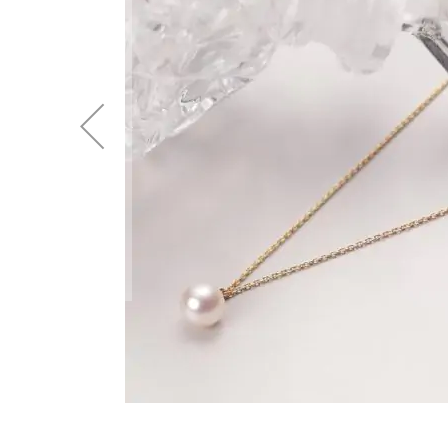
後
に
移
動
す
る