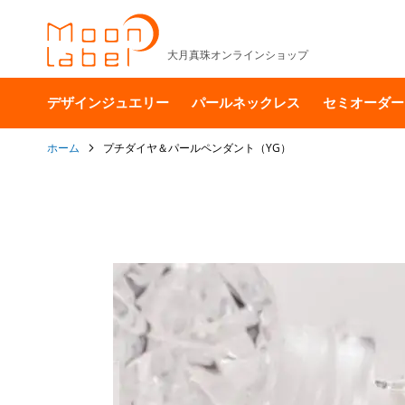
大月真珠オンラインショップ
デザインジュエリー
パールネックレス
セミオーダー
ホーム
プチダイヤ＆パールペンダント（YG）
イ
メ
ー
ジ
ギ
ャ
ラ
リ
ー
の
最