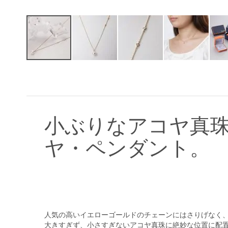
イ
メ
ー
ジ
ギ
ャ
小ぶりなアコヤ真
ラ
リ
ヤ・ペンダント。
ー
の
最
初
に
移
動
人気の高いイエローゴールドのチェーンにはさりげなく
す
大きすぎず、小さすぎないアコヤ真珠に絶妙な位置に配