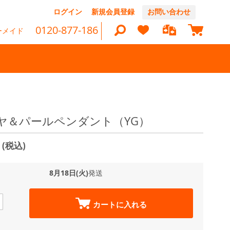
コ
ログイン
新規会員登録
お問い合わせ
ン
マイカ
テ
0120-877-186
ーメイド
ン
ツ
に
ス
キ
ッ
検
プ
索
ヤ＆パールペンダント（YG）
0
(税込)
8月18日(火)
発送
カートに入れる