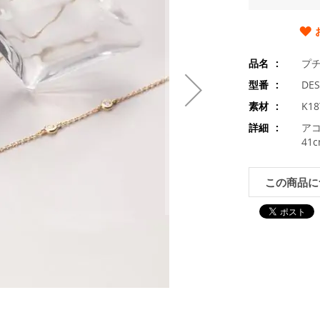
品名
プ
型番
DES
素材
K1
詳細
アコ
41
この商品に