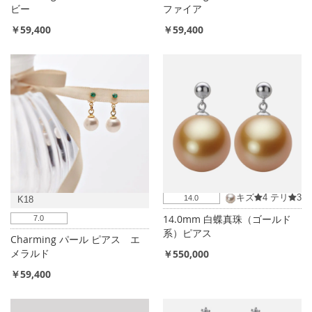
ビー
ファイア
￥59,400
￥59,400
キズ
4
テリ
3
14.0
K18
14.0mm 白蝶真珠（ゴールド
7.0
系）ピアス
Charming パール ピアス エ
メラルド
￥550,000
￥59,400