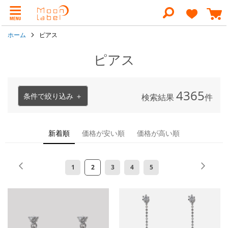
コ
ン
検
テ
索
ン
ホーム
ピアス
ツ
に
ス
ピアス
キ
ッ
プ
4365
条件で絞り込み ＋
検索結果
件
新着順
価格が安い順
価格が高い順
ペ
ペ
前
ペ
次
ペ
ペ
ペ
ペ
ペ
1
2
3
4
5
ー
ー
ー
ー
ー
ー
ー
ー
ジ
ジ
ジ
ジ
ジ
ジ
ジ
ジ
を
読