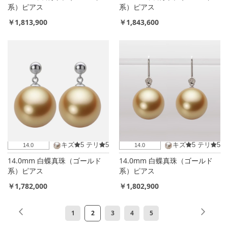
系）ピアス
系）ピアス
￥1,813,900
￥1,843,600
キズ
5
テリ
5
キズ
5
テリ
5
14.0
14.0
14.0mm 白蝶真珠（ゴールド
14.0mm 白蝶真珠（ゴールド
系）ピアス
系）ピアス
￥1,782,000
￥1,802,900
ペ
ペ
前
ペ
次
ペ
ペ
ペ
ペ
ペ
1
2
3
4
5
ー
ー
ー
ー
ー
ー
ー
ー