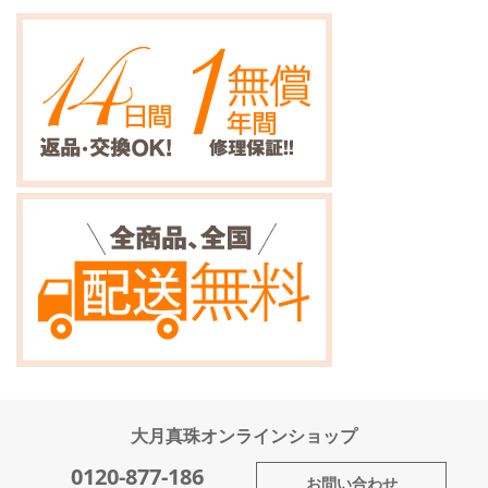
ジ
ジ
ジ
ジ
ジ
ジ
ジ
ジ
を
読
ん
で
い
ま
す
大月真珠オンラインショップ
0120-877-186
お問い合わせ