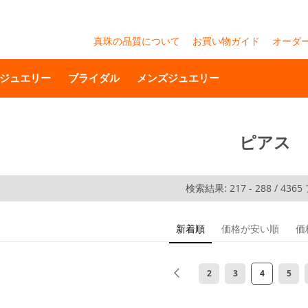
真珠の品質について
お買い物ガイド
オーダ
ジュエリー
ブライダル
メンズジュエリー
ピアス
検索結果:
217
-
288
/
4365
新着順
価格が安い順
価
ペ
ページ
前
ページ
ページ
ページを読
ペー
2
3
4
5
ー
ジ