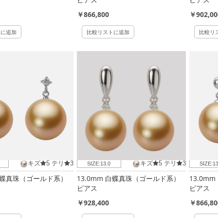
￥866,800
￥902,00
トに追加
比較リストに追加
比較リ
キズ
5
テリ
3
キズ
5
テリ
3
SIZE:
13.0
SIZE:
13
 白蝶真珠（ゴールド系）
13.0mm 白蝶真珠（ゴールド系）
13.0m
ピアス
ピアス
￥928,400
￥866,80