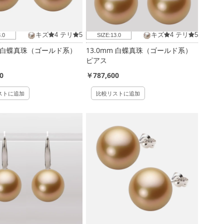
キズ
4
テリ
5
キズ
4
テリ
5
.0
SIZE:
13.0
m 白蝶真珠（ゴールド系）
13.0mm 白蝶真珠（ゴールド系）
ピアス
0
￥787,600
ストに追加
比較リストに追加