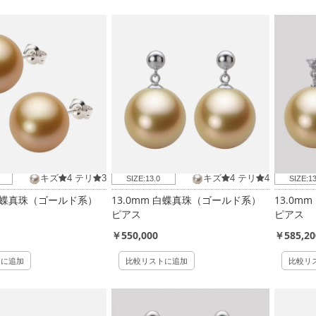
キズ
4
テリ
3
キズ
4
テリ
4
SIZE:
13.0
SIZE:
13
 白蝶真珠（ゴールド系）
13.0mm 白蝶真珠（ゴールド系）
13.0m
ピアス
ピアス
￥550,000
￥585,20
トに追加
比較リストに追加
比較リ