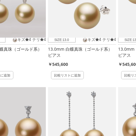
キズ
4
テリ
4
キズ
4
テリ
4
SIZE:
13.0
SIZE:
13
 白蝶真珠（ゴールド系）
13.0mm 白蝶真珠（ゴールド系）
13.0m
ピアス
ピアス
￥545,600
￥545,60
トに追加
比較リストに追加
比較リ