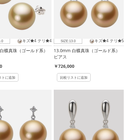
キズ
4
テリ
4
キズ
4
テリ
5
.0
SIZE:
13.0
m 白蝶真珠（ゴールド系）
13.0mm 白蝶真珠（ゴールド系）
ピアス
0
￥726,000
ストに追加
比較リストに追加