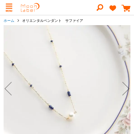
コ
ン
テ
ン
ホーム
オリエンタルペンダント サファイア
ツ
に
イ
ス
メ
キ
ー
ッ
ジ
プ
ギ
ャ
ラ
リ
ー
の
最
後
に
移
動
す
る