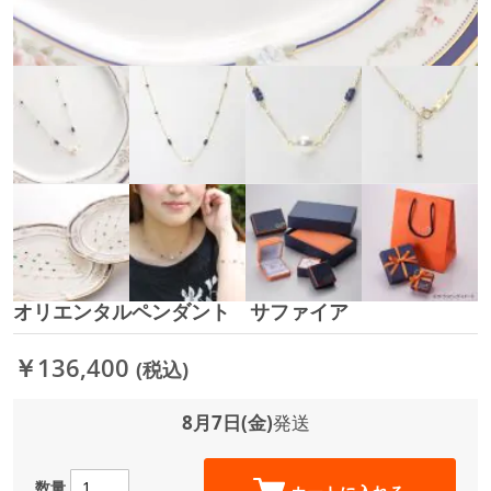
オリエンタルペンダント サファイア
イ
メ
ー
￥136,400
(税込)
ジ
ギ
ャ
8月7日(金)
発送
ラ
リ
ー
数量