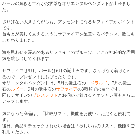
パールの輝きと宝石がお洒落なオリエンタルペンダントが出来まし
た。
さりげない大きさながらも、アクセントになるサファイアがポイント
です。
首もとが美しく見えるようにサファイアを配置するバランス、数にも
こだわりました。
海を思わせる深みのあるサファイアのブルーは、どこか神秘的な雰囲
気を醸し出してくれます。
サファイアは9月、パールは6月の誕生石です。さりげなく着けられ
るので、プレゼントにもぴったりです。
オリエンタルペンダントは、5月の誕生石の
エメラルド
、7月の誕生
石の
ルビー
、9月の誕生石の
サファイア
の3種類での展開です。
同じデザインの
ブレスレット
とお揃いで着けるとオシャレ度もさらに
アップします。
気になった商品は、「比較リスト」機能をお使いいただくと便利で
す。
後日、商品をチェックされたい場合は「欲しいものリスト」機能をご
利用ください。