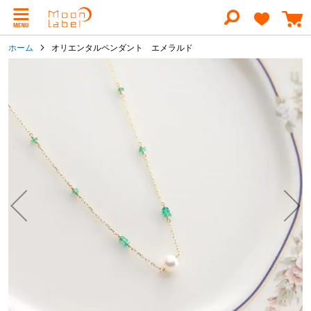
コ
ン
テ
ン
ホーム
オリエンタルペンダント エメラルド
ツ
に
イ
ス
メ
キ
ー
ッ
ジ
プ
ギ
ャ
ラ
リ
ー
の
最
後
に
移
動
す
る