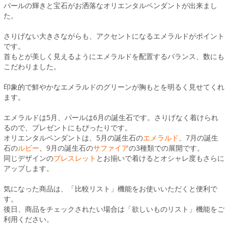
パールの輝きと宝石がお洒落なオリエンタルペンダントが出来まし
た。
さりげない大きさながらも、アクセントになるエメラルドがポイント
です。
首もとが美しく見えるようにエメラルドを配置するバランス、数にも
こだわりました。
印象的で鮮やかなエメラルドのグリーンが胸もとを明るく見せてくれ
ます。
エメラルドは5月、パールは6月の誕生石です。さりげなく着けられ
るので、プレゼントにもぴったりです。
オリエンタルペンダントは、5月の誕生石の
エメラルド
、7月の誕生
石の
ルビー
、9月の誕生石の
サファイア
の3種類での展開です。
同じデザインの
ブレスレット
とお揃いで着けるとオシャレ度もさらに
アップします。
気になった商品は、「比較リスト」機能をお使いいただくと便利で
す。
後日、商品をチェックされたい場合は「欲しいものリスト」機能をご
利用ください。