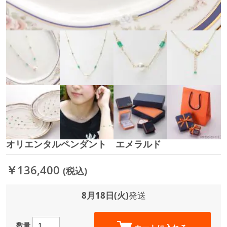
オリエンタルペンダント エメラルド
イ
メ
ー
￥136,400
(税込)
ジ
ギ
ャ
8月18日(火)
発送
ラ
リ
ー
数量