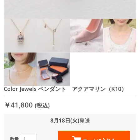
Color Jewels ペンダント アクアマリン（K10）
イ
メ
ー
￥41,800
(税込)
ジ
ギ
ャ
8月18日(火)
発送
ラ
リ
ー
数量