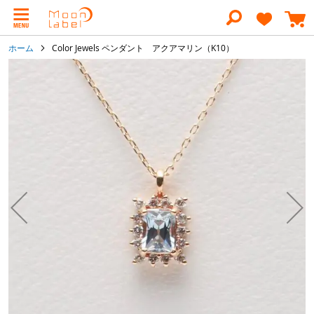
コ
ン
テ
ン
ホーム
Color Jewels ペンダント アクアマリン（K10）
ツ
に
イ
ス
メ
キ
ー
ッ
ジ
プ
ギ
ャ
ラ
リ
ー
の
最
後
に
移
動
す
る