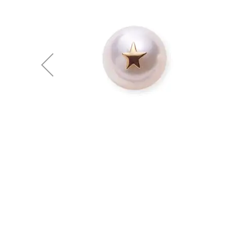
後
に
移
動
す
る