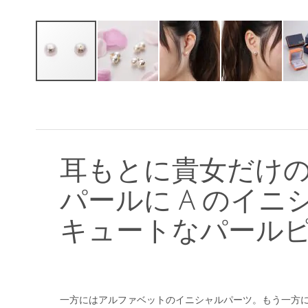
イ
メ
ー
ジ
ギ
ャ
耳もとに貴女だけ
ラ
リ
パールに A のイ
ー
の
キュートなパール
最
初
に
移
動
す
一方にはアルファベットのイニシャルパーツ。もう一方