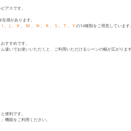
ルピアスです。
存在感があります。
、
I
、
J
、
K
、
M
、
N
、
R
、
S
、
T
、
Y
の14種類をご用意しています
もおすすめです。
テム違いでお使いいただくと、ご利用いただけるシーンの幅が広がりま
くと便利です。
ト」機能をご利用ください。