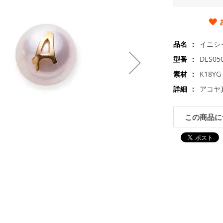
品名
イニシ
型番
DES05
素材
K18
詳細
アコヤ真
この商品に