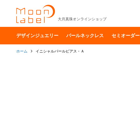
大月真珠オンラインショップ
デザインジュエリー
パールネックレス
セミオーダー
ホーム
イニシャルパールピアス・Ａ
イ
メ
ー
ジ
ギ
ャ
ラ
リ
ー
の
最