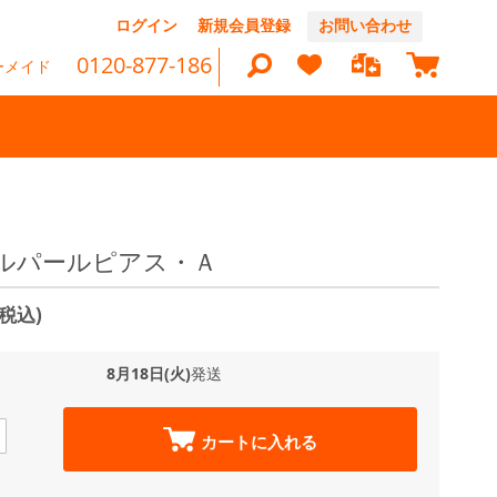
コ
ログイン
新規会員登録
お問い合わせ
ン
マイカ
テ
0120-877-186
ーメイド
ン
ツ
に
ス
キ
ッ
検
プ
索
ルパールピアス・Ａ
(税込)
8月18日(火)
発送
カートに入れる