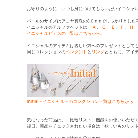
る
お守りのように、いつも身につけてもらいたいイニシャ
パールのサイズはアコヤ真珠の8.0mmでしっかりとした
イニシャルのアルファベットは、
A
、
C
、
E
、
F
、
H
イニシャルピアスの一覧はこちらから。
イニシャルのアイテムは親しい方へのプレゼントとして
同じコレクションの
ペンダント
と
リング
とともに、アイ
Initial－イニシャル－のコレクション一覧はこちらから
気になった商品は、「比較リスト」機能をお使いいただ
後日、商品をチェックされたい場合は「欲しいものリス