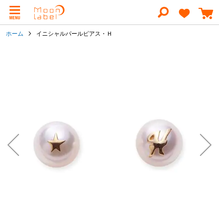
コ
ン
テ
ン
ホーム
イニシャルパールピアス・Ｈ
ツ
に
イ
ス
メ
キ
ー
ッ
ジ
プ
ギ
ャ
ラ
リ
ー
の
最
後
に
移
動
す
る