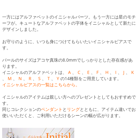
一方にはアルファベットのイニシャルパーツ。もう一方には星のモチ
ーフが。キュートなアルファベットの字体をイニシャルとして新たに
デザインしました。
お守りのように、いつも身につけてもらいたいイニシャルピアスで
す。
パールのサイズはアコヤ真珠の8.0mmでしっかりとした存在感があ
ります。
イニシャルのアルファベットは、
A
、
C
、
E
、
F
、
H
、
I
、
J
、
K
、
M
、
N
、
R
、
S
、
T
、
Y
の14種類をご用意しています。
イニシャルピアスの一覧はこちらから。
イニシャルのアイテムは親しい方へのプレゼントとしてもおすすめで
す。
同じコレクションの
ペンダント
と
リング
とともに、アイテム違いでお
使いいただくと、ご利用いただけるシーンの幅が広がります。