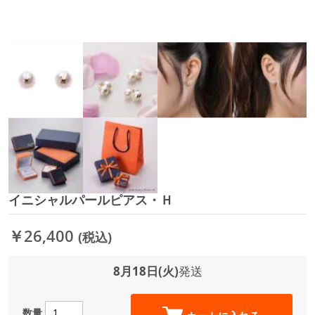
イニシャルパールピアス・Ｈ
イ
メ
ー
￥26,400
(税込)
ジ
ギ
ャ
8月18日(火)
発送
ラ
リ
ー
数量