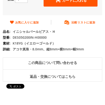
カートに入れる
の
最
初
に
移
お気に入りに追加
比較リストに追加
動
イニシャルパールピアス・Ｈ
す
る
DES050200IN-H00000
K18YG（イエローゴールド）
アコヤ真珠・8.0mm、縦8mm×横8mm×幅9mm
この商品について問い合わせる
返品・交換についてはこちら