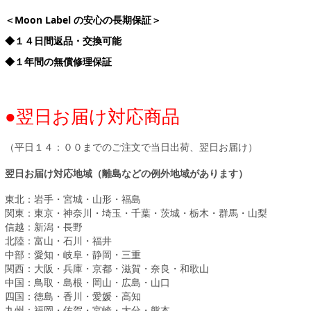
＜Moon Label の安心の長期保証＞
◆１４日間返品・交換可能
◆１年間の無償修理保証
●翌日お届け対応商品
（平日１４：００までのご注文で当日出荷、翌日お届け）
翌日お届け対応地域（離島などの例外地域があります）
東北：岩手・宮城・山形・福島
関東：東京・神奈川・埼玉・千葉・茨城・栃木・群馬・山梨
信越：新潟・長野
北陸：富山・石川・福井
中部：愛知・岐阜・静岡・三重
関西：大阪・兵庫・京都・滋賀・奈良・和歌山
中国：鳥取・島根・岡山・広島・山口
四国：徳島・香川・愛媛・高知
九州：福岡・佐賀・宮崎・大分・熊本