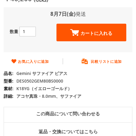
ジ
ギ
ャ
8月7日(金)
発送
ラ
リ
ー
数量
カートに入れる
の
最
初
に
移
お気に入りに追加
比較リストに追加
動
Gemini サファイア ピアス
す
る
DES0502GEM80BS0000
K18YG（イエローゴールド）
アコヤ真珠・8.0mm、サファイア
この商品について問い合わせる
返品・交換についてはこちら