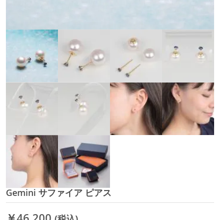
Gemini サファイア ピアス
イ
メ
ー
￥46,200
(税込)