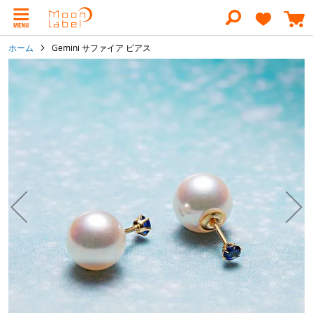
コ
ン
テ
ン
ホーム
Gemini サファイア ピアス
ツ
に
イ
ス
メ
キ
ー
ッ
ジ
プ
ギ
ャ
ラ
リ
ー
の
最
後
に
移
動
す
る