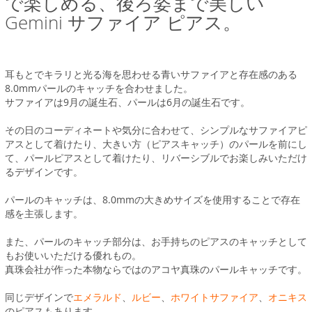
で楽しめる、後ろ姿まで美しい
Gemini サファイア ピアス。
耳もとでキラリと光る海を思わせる青いサファイアと存在感のある
8.0mmパールのキャッチを合わせました。
サファイアは9月の誕生石、パールは6月の誕生石です。
その日のコーディネートや気分に合わせて、シンプルなサファイアピ
アスとして着けたり、大きい方（ピアスキャッチ）のパールを前にし
て、パールピアスとして着けたり、リバーシブルでお楽しみいただけ
るデザインです。
パールのキャッチは、8.0mmの大きめサイズを使用することで存在
感を主張します。
また、パールのキャッチ部分は、お手持ちのピアスのキャッチとして
もお使いいただける優れもの。
真珠会社が作った本物ならではのアコヤ真珠のパールキャッチです。
同じデザインで
エメラルド
、
ルビー
、
ホワイトサファイア
、
オニキス
のピアスもあります。