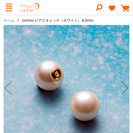
コ
ン
テ
ン
ホーム
Gemini ピアスキャッチ（ホワイト） 8.0mm
ツ
に
イ
ス
メ
キ
ー
ッ
ジ
プ
ギ
ャ
ラ
リ
ー
の
最
後
に
移
動
す
る