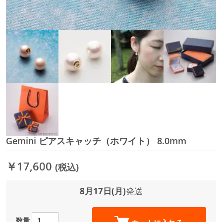
Gemini ピアスキャッチ（ホワイト） 8.0mm
イ
メ
ー
￥17,600
(税込)
ジ
ギ
ャ
8月17日(月)
発送
ラ
リ
ー
数量