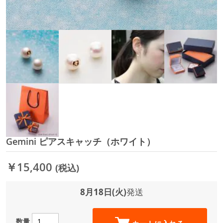
Gemini ピアスキャッチ（ホワイト）
イ
メ
ー
￥15,400
(税込)
ジ
ギ
ャ
8月18日(火)
発送
ラ
リ
ー
数量