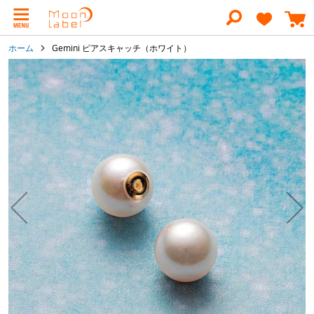
コ
ン
テ
ン
ホーム
Gemini ピアスキャッチ（ホワイト）
ツ
に
イ
ス
メ
キ
ー
ッ
ジ
プ
ギ
ャ
ラ
リ
ー
の
最
後
に
移
動
す
る