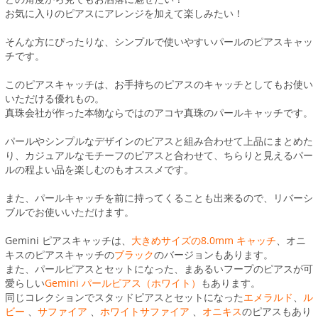
お気に入りのピアスにアレンジを加えて楽しみたい！
そんな方にぴったりな、シンプルで使いやすいパールのピアスキャッ
チです。
このピアスキャッチは、お手持ちのピアスのキャッチとしてもお使い
いただける優れもの。
真珠会社が作った本物ならではのアコヤ真珠のパールキャッチです。
パールやシンプルなデザインのピアスと組み合わせて上品にまとめた
り、カジュアルなモチーフのピアスと合わせて、ちらりと見えるパー
ルの程よい品を楽しむのもオススメです。
また、パールキャッチを前に持ってくることも出来るので、リバーシ
ブルでお使いいただけます。
Gemini ピアスキャッチは、
大きめサイズの8.0mm キャッチ
、オニ
キスのピアスキャッチの
ブラック
のバージョンもあります。
また、パールピアスとセットになった、まあるいフープのピアスが可
愛らしい
Gemini パールピアス（ホワイト）
もあります。
同じコレクションでスタッドピアスとセットになった
エメラルド
、
ル
ビー
、
サファイア
、
ホワイトサファイア
、
オニキス
のピアスもあり