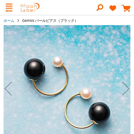
コ
ン
テ
ン
ホーム
Gemini パールピアス（ブラック）
ツ
に
イ
ス
メ
キ
ー
ッ
ジ
プ
ギ
ャ
ラ
リ
ー
の
最
後
に
移
動
す
る