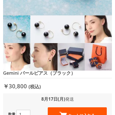
Gemini パールピアス（ブラック）
イ
メ
ー
￥30,800
(税込)
ジ
ギ
ャ
8月17日(月)
発送
ラ
リ
ー
数量