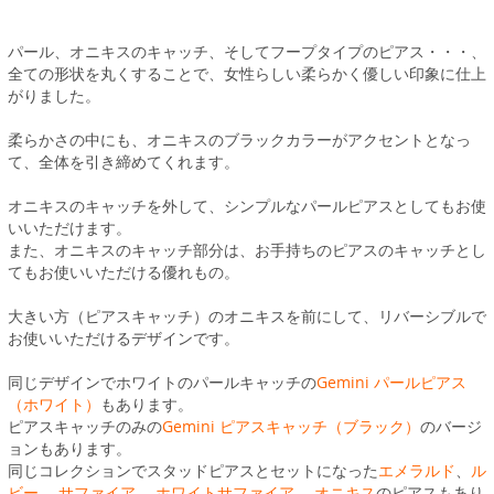
パール、オニキスのキャッチ、そしてフープタイプのピアス・・・、
全ての形状を丸くすることで、女性らしい柔らかく優しい印象に仕上
がりました。
柔らかさの中にも、オニキスのブラックカラーがアクセントとなっ
て、全体を引き締めてくれます。
オニキスのキャッチを外して、シンプルなパールピアスとしてもお使
いいただけます。
また、オニキスのキャッチ部分は、お手持ちのピアスのキャッチとし
てもお使いいただける優れもの。
大きい方（ピアスキャッチ）のオニキスを前にして、リバーシブルで
お使いいただけるデザインです。
同じデザインでホワイトのパールキャッチの
Gemini パールピアス
（ホワイト）
もあります。
ピアスキャッチのみの
Gemini ピアスキャッチ（ブラック）
のバージ
ョンもあります。
同じコレクションでスタッドピアスとセットになった
エメラルド
、
ル
ビー
、
サファイア
、
ホワイトサファイア
、
オニキス
のピアスもあり