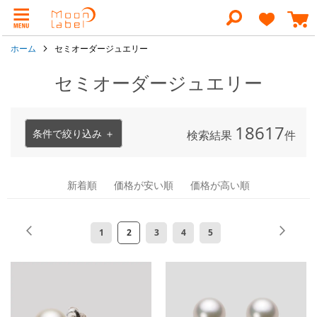
コ
ン
検
テ
索
ン
ホーム
セミオーダージュエリー
ツ
に
ス
セミオーダージュエリー
キ
ッ
プ
18617
条件で絞り込み ＋
検索結果
件
新着順
価格が安い順
価格が高い順
ペ
ペ
前
ペ
次
ペ
ペ
ペ
ペ
ペ
1
2
3
4
5
ー
ー
ー
ー
ー
ー
ー
ー
ジ
ジ
ジ
ジ
ジ
ジ
ジ
ジ
を
読