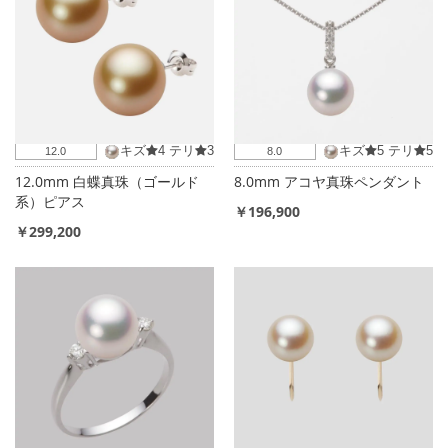
キズ
4
テリ
3
キズ
5
テリ
5
12.0
8.0
12.0mm 白蝶真珠（ゴールド
8.0mm アコヤ真珠ペンダント
系）ピアス
￥196,900
￥299,200