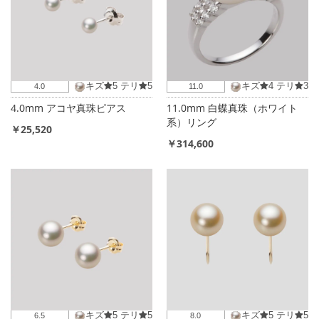
キズ
5
テリ
5
キズ
4
テリ
3
4.0
11.0
4.0mm アコヤ真珠ピアス
11.0mm 白蝶真珠（ホワイト
系）リング
￥25,520
￥314,600
キズ
5
テリ
5
キズ
5
テリ
5
6.5
8.0