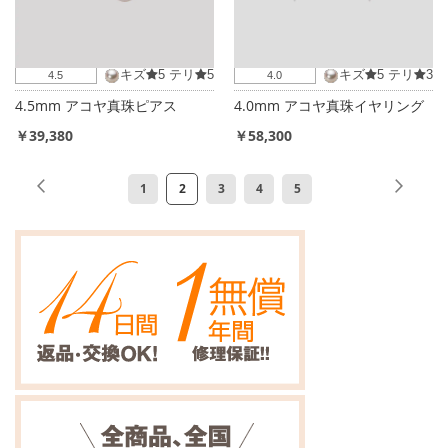
キズ
5
テリ
5
キズ
5
テリ
3
4.5
4.0
4.5mm アコヤ真珠ピアス
4.0mm アコヤ真珠イヤリング
￥39,380
￥58,300
ペ
ペ
前
ペ
次
ペ
ペ
ペ
ペ
ペ
1
2
3
4
5
ー
ー
ー
ー
ー
ー
ー
ー
ジ
ジ
ジ
ジ
ジ
ジ
ジ
ジ
を
読
ん
で
い
ま