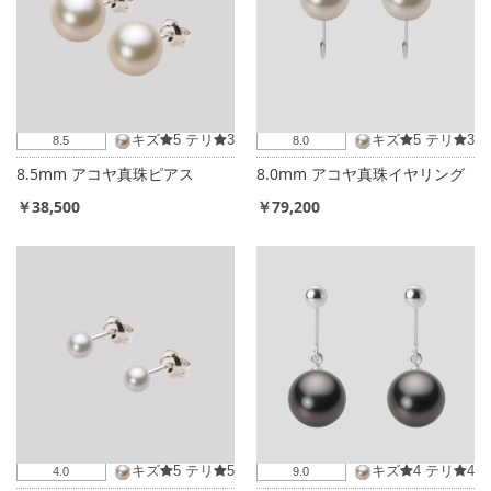
ん
で
い
ま
キズ
5
テリ
3
キズ
5
テリ
3
8.5
8.0
す
8.5mm アコヤ真珠ピアス
8.0mm アコヤ真珠イヤリング
￥38,500
￥79,200
キズ
5
テリ
5
キズ
4
テリ
4
4.0
9.0