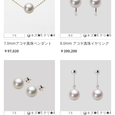
キズ
5
テリ
4
キズ
5
テリ
5
7.0
8.0
7.0mmアコヤ真珠ペンダント
8.0mm アコヤ真珠イヤリング
￥97,020
￥200,200
キズ
5
テリ
4
キズ
5
テリ
4
7.5
7.5