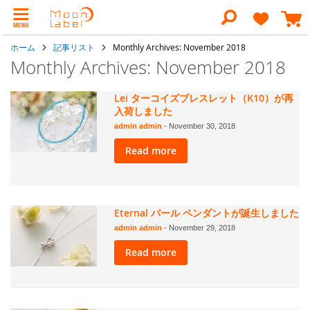
コ
ン
検
テ
索
ン
ホーム
記事リスト
Monthly Archives: November 2018
ツ
に
Monthly Archives: November 2018
ス
キ
ッ
Lei ターコイズブレスレット（K10）が再
プ
入荷しました
admin admin
-
November 30, 2018
Read more
Eternal パール ペンダントが誕生しました
admin admin
-
November 29, 2018
Read more