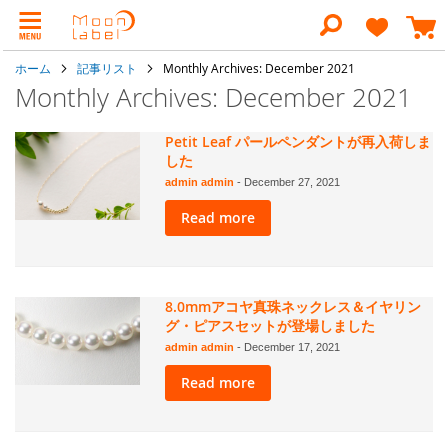
コ
ン
検
テ
索
ン
ホーム
記事リスト
Monthly Archives: December 2021
ツ
に
Monthly Archives: December 2021
ス
キ
ッ
Petit Leaf パールペンダントが再入荷しま
プ
した
admin admin
-
December 27, 2021
Read more
8.0mmアコヤ真珠ネックレス＆イヤリン
グ・ピアスセットが登場しました
admin admin
-
December 17, 2021
Read more