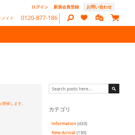
コ
ログイン
新規会員登録
お問い合わせ
ン
マイカ
テ
0120-877-186
ーメイド
ン
ツ
に
ス
キ
ッ
検
プ
索
検
索
検
索
アを開催します。
カテゴリ
Information
(433)
New Arrival
(130)