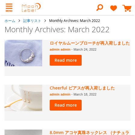
コ
ン
検
テ
索
ン
ホーム
記事リスト
Monthly Archives: March 2022
ツ
に
Monthly Archives: March 2022
ス
キ
ッ
ロイヤルムーンブローチが再入荷しました
プ
admin admin
-
March 24, 2022
Read more
Cheerful ピアスが再入荷しました
admin admin
-
March 18, 2022
Read more
8.0mm アコヤ真珠ネックレス （ナチュラ