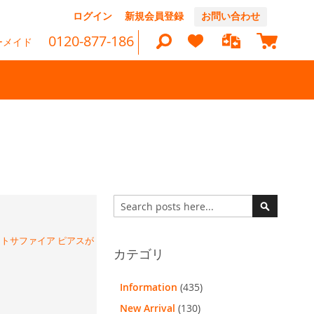
コ
ログイン
新規会員登録
お問い合わせ
ン
マイカ
テ
0120-877-186
ーメイド
ン
ツ
に
ス
キ
ッ
検
プ
索
検
索
検
索
イトサファイア ピアスが
カテゴリ
Information
(435)
New Arrival
(130)