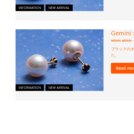
INFORMATION
NEW ARRIVAL
Gemi
admin admin
-
ブラックのオ
た。
Read mo
INFORMATION
NEW ARRIVAL