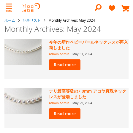
コ
ン
検
テ
索
ン
ホーム
記事リスト
Monthly Archives: May 2024
ツ
に
Monthly Archives: May 2024
ス
キ
ッ
今年の新作ベビーパールネックレスが再入
プ
荷しました
admin admin
-
May 31, 2024
Read more
テリ最高等級の7.0mm アコヤ真珠ネック
レスが登場しました
admin admin
-
May 29, 2024
Read more