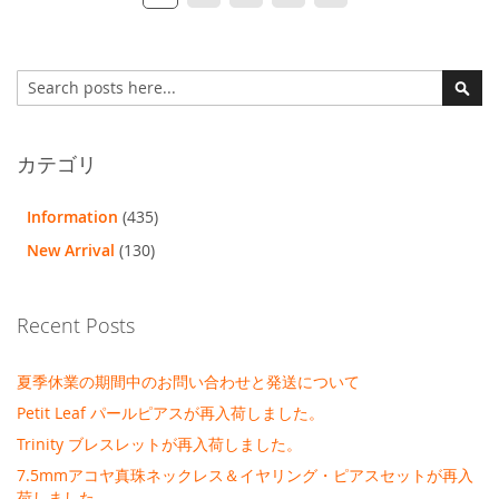
ー
ー
ー
ー
ー
ー
ー
ジ
ジ
ジ
ジ
ジ
ジ
ジ
検
を
索
検
読
索
ん
カテゴリ
で
Information
(435)
い
New Arrival
(130)
ま
す
Recent Posts
夏季休業の期間中のお問い合わせと発送について
Petit Leaf パールピアスが再入荷しました。
Trinity ブレスレットが再入荷しました。
7.5mmアコヤ真珠ネックレス＆イヤリング・ピアスセットが再入
荷しました