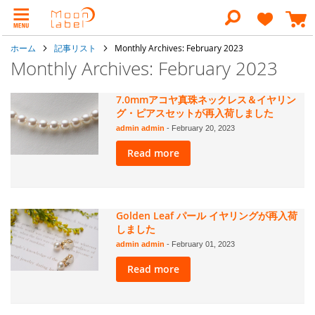
コ
ン
検
テ
索
ン
ホーム
記事リスト
Monthly Archives: February 2023
ツ
に
Monthly Archives: February 2023
ス
キ
ッ
7.0mmアコヤ真珠ネックレス＆イヤリン
プ
グ・ピアスセットが再入荷しました
admin admin
-
February 20, 2023
Read more
Golden Leaf パール イヤリングが再入荷
しました
admin admin
-
February 01, 2023
Read more