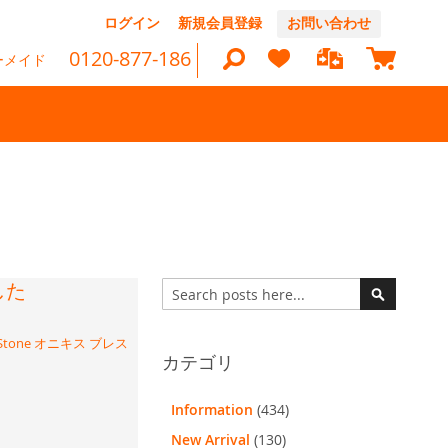
コ
ログイン
新規会員登録
お問い合わせ
ン
マイカ
テ
0120-877-186
ーメイド
ン
ツ
に
ス
キ
ッ
検
プ
索
した
検
索
検
索
one オニキス ブレス
カテゴリ
Information
(434)
New Arrival
(130)