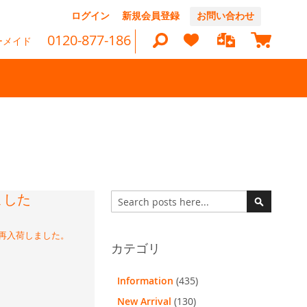
コ
ログイン
新規会員登録
お問い合わせ
ン
マイカ
テ
0120-877-186
ーメイド
ン
ツ
に
ス
キ
ッ
検
プ
索
ました
検
索
検
索
で再入荷しました。
カテゴリ
Information
(435)
New Arrival
(130)