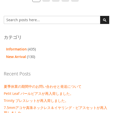
ー
ー
ー
ー
ー
ー
ー
ジ
ジ
ジ
ジ
ジ
ジ
ジ
検
を
索
検
読
索
ん
カテゴリ
で
Information
(435)
い
New Arrival
(130)
ま
す
Recent Posts
夏季休業の期間中のお問い合わせと発送について
Petit Leaf パールピアスが再入荷しました。
Trinity ブレスレットが再入荷しました。
7.5mmアコヤ真珠ネックレス＆イヤリング・ピアスセットが再入
荷しました