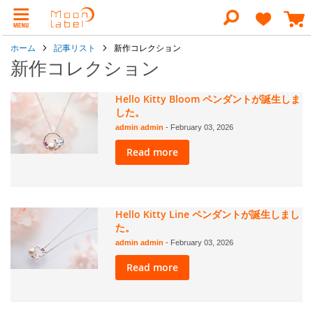
コ
ン
検
テ
索
ン
ホーム
記事リスト
新作コレクション
ツ
に
新作コレクション
ス
キ
ッ
Hello Kitty Bloom ペンダントが誕生しま
プ
した。
admin admin
-
February 03, 2026
Read more
Hello Kitty Line ペンダントが誕生しまし
た。
admin admin
-
February 03, 2026
Read more