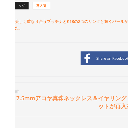
タグ
再入荷
美しく重なり合うプラチナとK18の2つのリングと輝くパールがあ
た。
Share on Faceboo
前
7.5mmアコヤ真珠ネックレス＆イヤリン
ットが再入