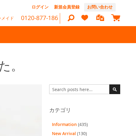
コ
ログイン
新規会員登録
お問い合わせ
ン
マイカ
テ
0120-877-186
ーメイド
ン
ツ
に
ス
キ
ッ
検
プ
索
した。
検
索
検
索
カテゴリ
Information
(435)
New Arrival
(130)