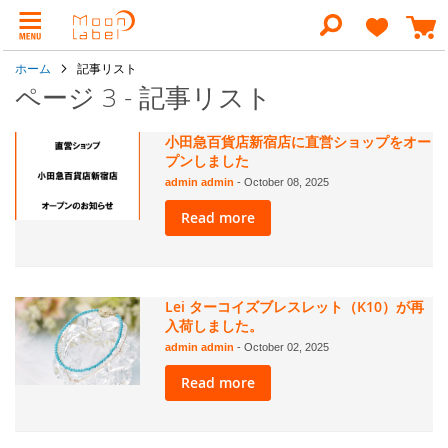
コ
ン
検
テ
索
ン
ホーム
記事リスト
ツ
に
ページ 3 - 記事リスト
ス
キ
ッ
小田急百貨店新宿店に直営ショップをオー
プ
プンしました
admin admin
-
October 08, 2025
Read more
Lei ターコイズブレスレット（K10）が再
入荷しました。
admin admin
-
October 02, 2025
Read more