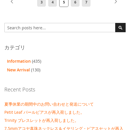
ペ
前
ペ
次
ペ
ペ
ペ
ペ
ペ
3
4
5
6
7
ー
ー
ー
ー
ー
ー
ー
ー
ジ
ジ
ジ
ジ
ジ
ジ
ジ
ジ
検
を
索
検
読
索
ん
カテゴリ
で
Information
(435)
い
New Arrival
(130)
ま
す
Recent Posts
夏季休業の期間中のお問い合わせと発送について
Petit Leaf パールピアスが再入荷しました。
Trinity ブレスレットが再入荷しました。
7.5mmアコヤ真珠ネックレス＆イヤリング・ピアスセットが再入